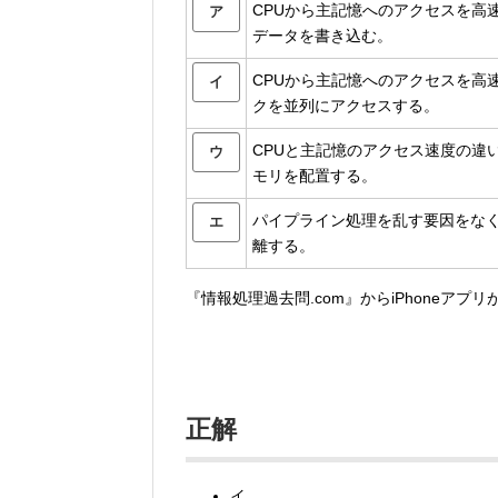
CPUから主記憶へのアクセスを高
ア
データを書き込む。
CPUから主記憶へのアクセスを高
イ
クを並列にアクセスする。
CPUと主記憶のアクセス速度の違
ウ
モリを配置する。
パイプライン処理を乱す要因をな
エ
離する。
『情報処理過去問.com』からiPhoneアプ
正解
イ