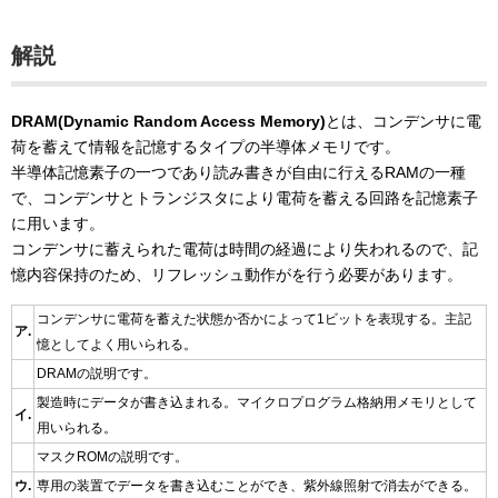
解説
DRAM(Dynamic Random Access Memory)
とは、コンデンサに電
荷を蓄えて情報を記憶するタイプの半導体メモリです。
半導体記憶素子の一つであり読み書きが自由に行えるRAMの一種
で、コンデンサとトランジスタにより電荷を蓄える回路を記憶素子
に用います。
コンデンサに蓄えられた電荷は時間の経過により失われるので、記
憶内容保持のため、リフレッシュ動作がを行う必要があります。
コンデンサに電荷を蓄えた状態か否かによって1ビットを表現する。主記
ア.
憶としてよく用いられる。
DRAMの説明です。
製造時にデータが書き込まれる。マイクロプログラム格納用メモリとして
イ.
用いられる。
マスクROMの説明です。
ウ.
専用の装置でデータを書き込むことができ、紫外線照射で消去ができる。