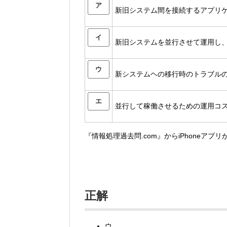
ア
新旧システム間を接続するアプリ
イ
新旧システムを並行させて運用し
ウ
新システムヘの移行時のトラブル
エ
並行して稼働させるための運用コ
『情報処理過去問.com』からiPhoneアプ
正解
ウ