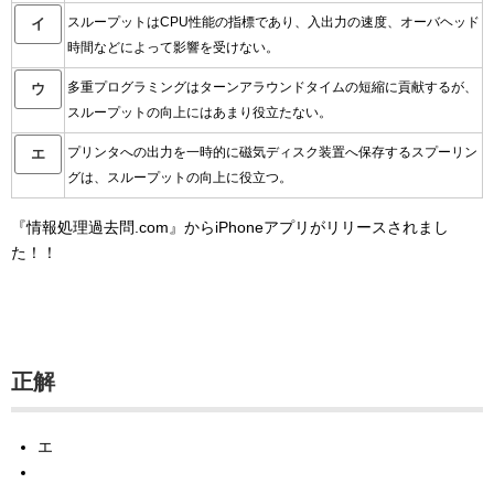
スループットはCPU性能の指標であり、入出力の速度、オーバヘッド
イ
時間などによって影響を受けない。
多重プログラミングはターンアラウンドタイムの短縮に貢献するが、
ウ
スループットの向上にはあまり役立たない。
プリンタへの出力を一時的に磁気ディスク装置へ保存するスプーリン
エ
グは、スループットの向上に役立つ。
『情報処理過去問.com』からiPhoneアプリがリリースされまし
た！！
正解
エ