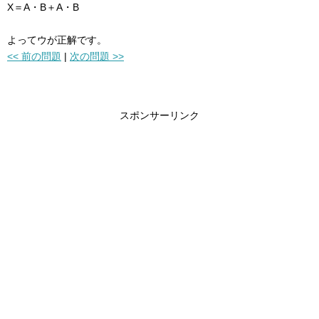
X＝A・
B
＋
A
・B
よってウが正解です。
<< 前の問題
|
次の問題 >>
スポンサーリンク