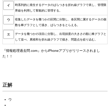
時系列的に発生するデータのばらつきを折れ線グラフで表し、管理限
イ
界線を利用して客観的に管理する。
収集したデータを幾つかの区間に分類し、各区間に属するデータの個
ウ
数を棒グラフとして描き、ばらつきをとらえる。
データを幾つかの項目に分類し、出現頻度の大きさの順に棒グラフと
エ
して並べ、累積和を折れ線グラフで描き、問題点を絞り込む。
『情報処理過去問.com』からiPhoneアプリがリリースされまし
た！！
正解
ウ