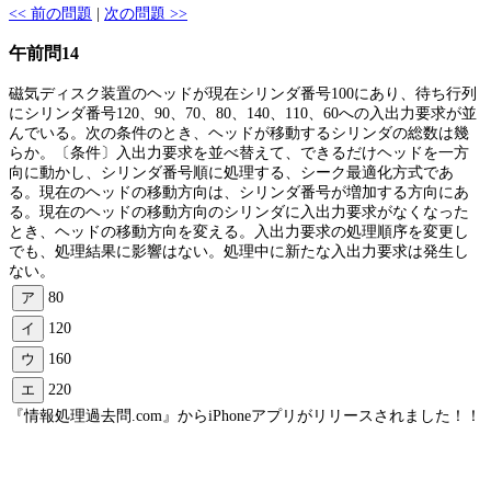
<< 前の問題
|
次の問題 >>
午前問14
磁気ディスク装置のヘッドが現在シリンダ番号100にあり、待ち行列
にシリンダ番号120、90、70、80、140、110、60への入出力要求が並
んでいる。次の条件のとき、ヘッドが移動するシリンダの総数は幾
らか。〔条件〕入出力要求を並べ替えて、できるだけヘッドを一方
向に動かし、シリンダ番号順に処理する、シーク最適化方式であ
る。現在のヘッドの移動方向は、シリンダ番号が増加する方向にあ
る。現在のヘッドの移動方向のシリンダに入出力要求がなくなった
とき、ヘッドの移動方向を変える。入出力要求の処理順序を変更し
でも、処理結果に影響はない。処理中に新たな入出力要求は発生し
ない。
ア
80
イ
120
ウ
160
エ
220
『情報処理過去問.com』からiPhoneアプリがリリースされました！！