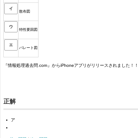
イ
散布図
ウ
特性要因図
エ
パレート図
『情報処理過去問.com』からiPhoneアプリがリリースされました！
正解
ア