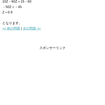
10Z－60Z＝15－60
－50Z＝－45
Z＝0.9
となります。
<< 前の問題
|
次の問題 >>
スポンサーリンク