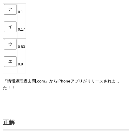
ア
0.1
イ
0.17
ウ
0.83
エ
0.9
『情報処理過去問.com』からiPhoneアプリがリリースされまし
た！！
正解