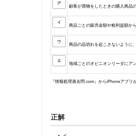
ア
顧客が買物をしたときの購入商品
イ
商品ごとの販売金額や粗利益額か
ウ
商品の品切れを起こさないように
エ
地域ごとのオピニオンリーダにア
『情報処理過去問.com』からiPhoneアプ
正解
イ