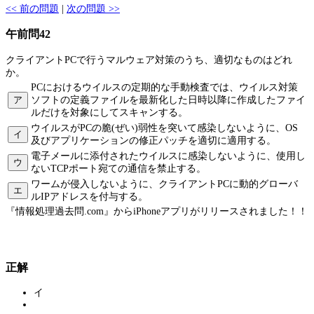
<< 前の問題
|
次の問題 >>
午前問42
クライアントPCで行うマルウェア対策のうち、適切なものはどれ
か。
PCにおけるウイルスの定期的な手動検査では、ウイルス対策
ア
ソフトの定義ファイルを最新化した日時以降に作成したファイ
ルだけを対象にしてスキャンする。
ウイルスがPCの脆(ぜい)弱性を突いて感染しないように、OS
イ
及びアプリケーションの修正パッチを適切に適用する。
電子メールに添付されたウイルスに感染しないように、使用し
ウ
ないTCPポート宛ての通信を禁止する。
ワームが侵入しないように、クライアントPCに動的グローバ
エ
ルIPアドレスを付与する。
『情報処理過去問.com』からiPhoneアプリがリリースされました！！
正解
イ