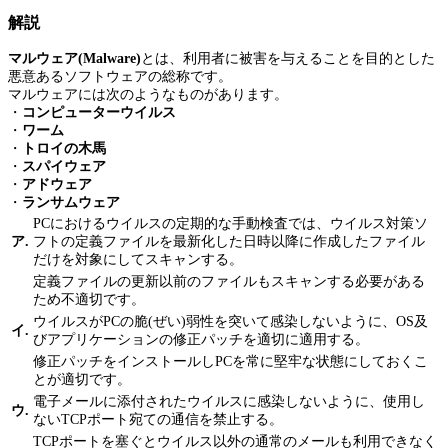
解説
マルウェア(Malware)
とは、利用者に被害を与えることを目的とした
悪意あるソフトウェアの総称です。
マルウェアには次のようなものがあります。
・
コンピューターウイルス
・
ワーム
・
トロイの木馬
・
スパイウェア
・
アドウェア
・
ランサムウェア
PCにおけるウイルスの定期的な手動検査では、ウイルス対策ソ
ア.
フトの定義ファイルを最新化した日時以降に作成したファイル
だけを対象にしてスキャンする。
定義ファイルの更新以前のファイルもスキャンする必要がある
ため不適切です。
ウイルスがPCの脆(ぜい)弱性を突いて感染しないように、OS及
イ.
びアプリケーションの修正パッチを適切に適用する。
修正パッチをインストールしPCを常に堅牢な状態にしておくこ
とが適切です。
電子メールに添付されたウイルスに感染しないように、使用し
ウ.
ないTCPポート宛ての通信を禁止する。
TCPポートを塞ぐとウイルス以外の通常のメールも利用できなく