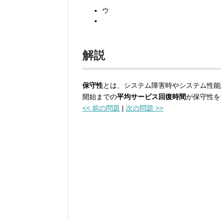
ウ
解説
保守性
とは、システム障害時やシステム性能
開始までの
平均サービス回復時間
が保守性を
<< 前の問題
|
次の問題 >>