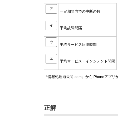
ア
一定期間内での中断の数
イ
平均故障間隔
ウ
平均サービス回復時間
エ
平均サービス・インシデント間隔
『情報処理過去問.com』からiPhoneアプ
正解