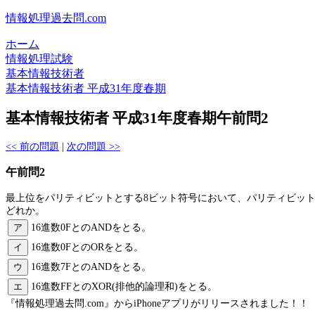
情報処理過去問.com
ホーム
情報処理試験
基本情報技術者
基本情報技術者 平成31年度春期
基本情報技術者 平成31年度春期午前問2
<< 前の問題
|
次の問題 >>
午前問2
最上位をパリティビットとする8ビット符号において、パリティビット
どれか。
ア
16進数0FとのANDをとる。
イ
16進数0FとのORをとる。
ウ
16進数7FとのANDをとる。
エ
16進数FFとのXOR(排他的論理和)をとる。
『情報処理過去問.com』からiPhoneアプリがリリースされました！！