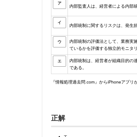
ア
内部監査人は、経営者による内部
イ
内部統制に関するリスクは、発生
内部統制の評価法として、業務実
ウ
ているかを評価する独立的モニタ
内部統制は、経営者が組織目的の
エ
である。
『情報処理過去問.com』からiPhoneアプ
正解
エ