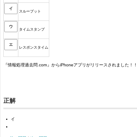
イ
スループット
ウ
タイムスタンプ
エ
レスポンスタイム
『情報処理過去問.com』からiPhoneアプリがリリースされました！
正解
イ