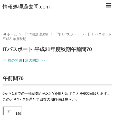
情報処理過去問.com
ホーム
情報処理試験
ITパスポート
ITパスポート
平成21年度秋期
ITパスポート 平成21年度秋期午前問70
<< 前の問題
|
次の問題 >>
午前問70
0から1までの一様乱数からXとYを取り出すことを600回繰り返す。
このときY＜Xを満たす回数の期待値は幾らか。
ア
150