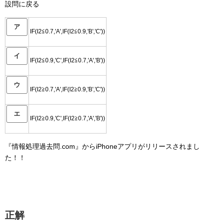
設問に戻る
ア
IF(I2≦0.7,'A',IF(I2≦0.9,'B','C'))
イ
IF(I2≦0.9,'C',IF(I2≦0.7,'A','B'))
ウ
IF(I2≧0.7,'A',IF(I2≧0.9,'B','C'))
エ
IF(I2≧0.9,'C',IF(I2≧0.7,'A','B'))
『情報処理過去問.com』からiPhoneアプリがリリースされまし
た！！
正解