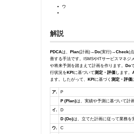
ウ
解説
PDCA
は、
Plan
(計画)→
Do
(実行)→
Check
(
善する手法です。ISMSやITサービスマネ
や将来予測を踏まえて計画を作ります。
Do
行状況を
KPI
に基づいて
測定・評価
します。
ます。したがって、
KPI
に基づく
測定・評価
ア.
P
P (Plan)
は、実績や予測に基づいて計
イ.
D
D (Do)
は、立てた計画に従って業務を
ウ.
C