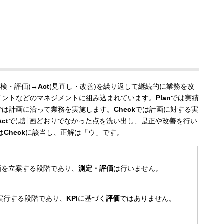
点検・評価)→
Act
(見直し・改善)を繰り返して継続的に業務を改
ジメントなどのマネジメントに組み込まれています。
Plan
では実績
では計画に沿って業務を実施します。
Check
では計画に対する実
Act
では計画どおりでなかった点を洗い出し、是正や改善を行い
は
Check
に該当し、正解は「ウ」です。
画を立案する段階であり、
測定・評価
は行いません。
実行する段階であり、
KPI
に基づく
評価
ではありません。