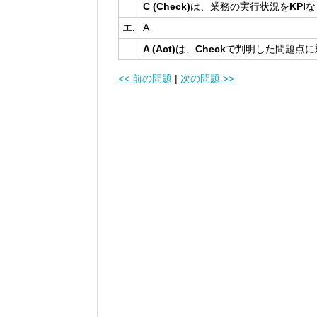
C (Check)
は、業務の実行状況を
KPI
な
エ.
A
A (Act)
は、
Check
で判明した問題点に
<< 前の問題
|
次の問題 >>