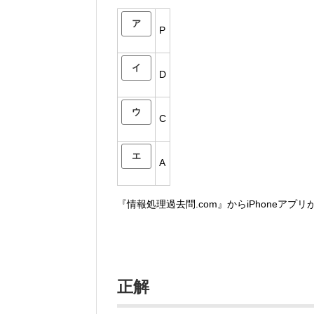
ア
P
イ
D
ウ
C
エ
A
『情報処理過去問.com』からiPhoneアプ
正解