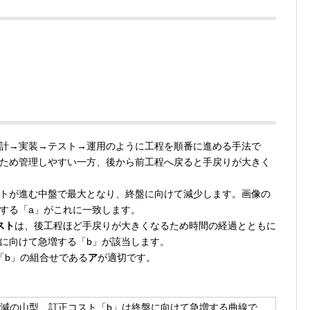
計→実装→テスト→運用のように工程を順番に進める手法で
ため管理しやすい一方、後から前工程へ戻ると手戻りが大きく
トが進む中盤で最大となり、終盤に向けて減少します。画像の
する「a」がこれに一致します。
スト
は、後工程ほど手戻りが大きくなるため時間の経過とともに
に向けて急増する「b」が該当します。
「b」の組合せである
ア
が適切です。
盤減の山型、訂正コスト「b」は終盤に向けて急増する曲線で、