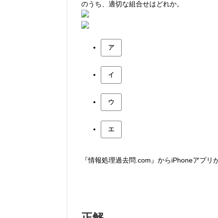
のうち、適切な組合せはどれか。
ア
イ
ウ
エ
『情報処理過去問.com』からiPhoneアプ
正解