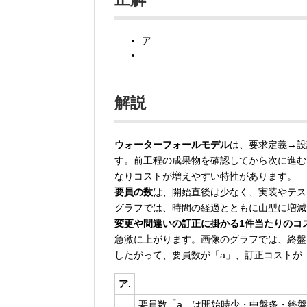
ア
解説
ウォーターフォールモデル
は、要求定義→設
す。前工程の成果物を確認してから次に進む
なりコストが増えやすい特性があります。
要員の数
は、開始直後は少なく、実装やテス
グラフでは、時間の経過とともに山型に増減
変更や間違いの訂正に掛かる1件当たりのコ
急激に上がります。画像のグラフでは、終盤
したがって、要員数が「a」、訂正コストが
ア.
要員数「a」は開始時少・中盤多・終