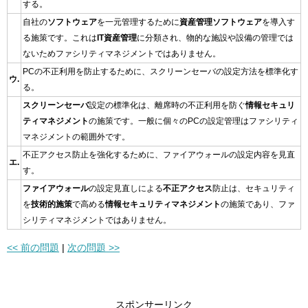
する。
自社の
ソフトウェア
を一元管理するために
資産管理ソフトウェア
を導入す
る施策です。これは
IT資産管理
に分類され、物的な施設や設備の管理では
ないためファシリティマネジメントではありません。
PCの不正利用を防止するために、スクリーンセーバの設定方法を標準化す
ウ.
る。
スクリーンセーバ
設定の標準化は、離席時の不正利用を防ぐ
情報セキュリ
ティマネジメント
の施策です。一般に個々のPCの設定管理はファシリティ
マネジメントの範囲外です。
不正アクセス防止を強化するために、ファイアウォールの設定内容を見直
エ.
す。
ファイアウォール
の設定見直しによる
不正アクセス
防止は、セキュリティ
を
技術的施策
で高める
情報セキュリティマネジメント
の施策であり、ファ
シリティマネジメントではありません。
<< 前の問題
|
次の問題 >>
スポンサーリンク