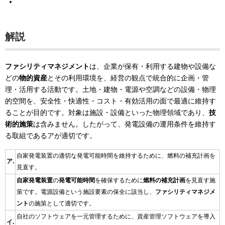
解説
ファシリティマネジメント
は、企業が保有・利用する建物や設備な
どの
物的資産
とその利用環境を、経営の観点で統合的に企画・管
理・活用する活動です。土地・建物・電源や空調などの設備・物理
的空間を、安全性・快適性・コスト・有効活用の面で最適に維持す
ることが目的です。対象は施設・設備といった物理領域であり、
技
術的施策
は含みません。したがって、発電設備の運用条件を維持す
る取組であるアが適切です。
自家発電装置の適切な発電可能時間を維持するために、燃料の補充計画を
ア.
見直す。
自家発電装置
の
発電可能時間
を確保するために
燃料の補充計画
を見直す施
策です。電源設備という施設要素の保全に該当し、
ファシリティマネジメ
ント
の施策として適切です。
自社のソフトウェアを一元管理するために、資産管理ソフトウェアを導入
イ.