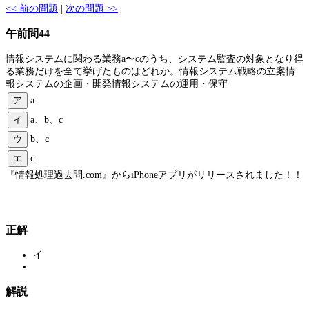
<< 前の問題
|
次の問題 >>
午前問44
情報システムに関わる業務a〜cのうち、システム監査の対象となり得
る業務だけを全て挙げたものはどれか。情報システム戦略の立案情
報システムの企画・開発情報システムの運用・保守
ア
a
イ
a、b、c
ウ
b、c
エ
c
『情報処理過去問.com』からiPhoneアプリがリリースされました！！
正解
イ
解説