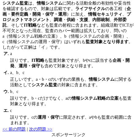
システム監査
は、
情報システム
に関わる活動全般の有効性や妥当性
を確認するもので、対象は広範です。
ライフサイクル
の各工程（
企
画・要件定義・開発・保守・運用
）に加え、
情報セキュリティ
、
プ
ロジェクトマネジメント
、
調達
・
供給
・
支援
、
内部統制
、
外部委
託
、そして
IT戦略
なども監査の射程に含まれます。組織活動でICTが
不可欠となった現在、監査のカバー範囲は拡大しており、問いの
a（情報システム戦略の立案）、b（情報システムの企画・開発）、
c（情報システムの運用・保守）はいずれも
監査対象となり得ます
。
したがって正解は「イ」です。
ア.
a
誤りです。
IT戦略
も監査対象ですが、bやcに該当する
企画・開
発
、
運用・保守
も含めて対象となり得ます。
イ.
a、b、c
正しいです。a・b・cのいずれの業務も、
情報システム
に関する
活動として
システム監査
の対象に含まれます。
ウ.
b、c
誤りです。b・cだけでなく、aの
情報システム戦略の立案
も監査
対象となり得ます。
エ.
c
誤りです。cの
運用・保守
に限定されず、aやbも監査の範囲に含
まれます。
<< 前の問題
|
次の問題 >>
スポンサーリンク