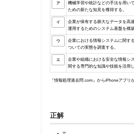
機械学習や統計などの手法を用い
ア
ための新たな知見を獲得する。
企業が保有する膨大なデータを高
イ
運用するためのシステム基盤を構
企業における情報システムに関す
ウ
ついての実態を調査する。
企業や組織における安全な情報シ
エ
関する専門的な知識や技能を活用
『情報処理過去問.com』からiPhoneアプ
正解
ア