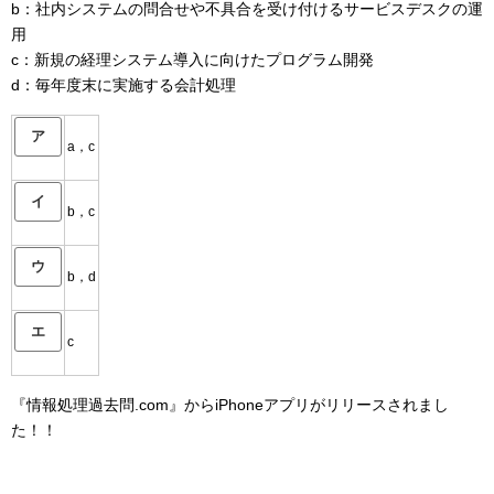
b：社内システムの問合せや不具合を受け付けるサービスデスクの運
用
c：新規の経理システム導入に向けたプログラム開発
d：毎年度末に実施する会計処理
ア
a，c
イ
b，c
ウ
b，d
エ
c
『情報処理過去問.com』からiPhoneアプリがリリースされまし
た！！