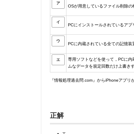
ア
OSが用意しているファイル削除の
イ
PCにインストールされているアプ
ウ
PCに内蔵されている全ての記憶装
専用ソフトなどを使って，PCに内
エ
ムなデータを規定回数だけ上書き
『情報処理過去問.com』からiPhoneアプ
正解
エ