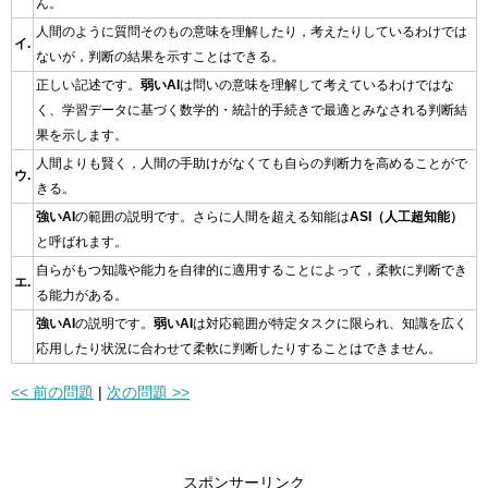
ん。
人間のように質問そのもの意味を理解したり，考えたりしているわけでは
イ.
ないが，判断の結果を示すことはできる。
正しい記述です。
弱いAI
は問いの意味を理解して考えているわけではな
く、学習データに基づく数学的・統計的手続きで最適とみなされる判断結
果を示します。
人間よりも賢く，人間の手助けがなくても自らの判断力を高めることがで
ウ.
きる。
強いAI
の範囲の説明です。さらに人間を超える知能は
ASI（人工超知能）
と呼ばれます。
自らがもつ知識や能力を自律的に適用することによって，柔軟に判断でき
エ.
る能力がある。
強いAI
の説明です。
弱いAI
は対応範囲が特定タスクに限られ、知識を広く
応用したり状況に合わせて柔軟に判断したりすることはできません。
<< 前の問題
|
次の問題 >>
スポンサーリンク