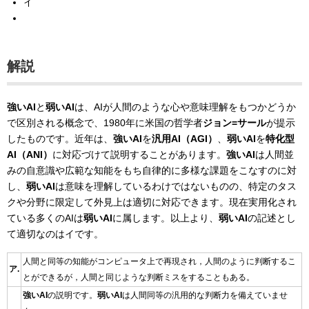
イ
解説
強いAI
と
弱いAI
は、AIが人間のような心や意味理解をもつかどうか
で区別される概念で、1980年に米国の哲学者
ジョン=サール
が提示
したものです。近年は、
強いAI
を
汎用AI（AGI）
、
弱いAI
を
特化型
AI（ANI）
に対応づけて説明することがあります。
強いAI
は人間並
みの自意識や広範な知能をもち自律的に多様な課題をこなすのに対
し、
弱いAI
は意味を理解しているわけではないものの、特定のタス
クや分野に限定して外見上は適切に対応できます。現在実用化され
ている多くのAIは
弱いAI
に属します。以上より、
弱いAI
の記述とし
て適切なのはイです。
人間と同等の知能がコンピュータ上で再現され，人間のように判断するこ
ア.
とができるが，人間と同じような判断ミスをすることもある。
強いAI
の説明です。
弱いAI
は人間同等の汎用的な判断力を備えていませ