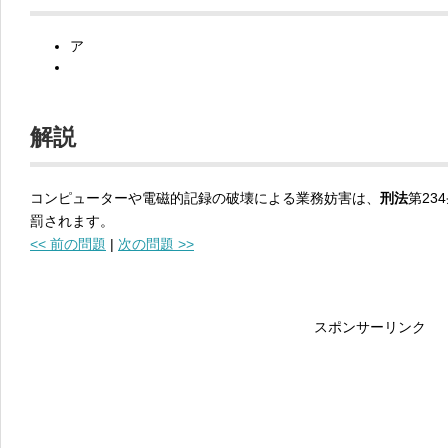
ア
解説
コンピューターや電磁的記録の破壊による業務妨害は、
刑法
第23
罰されます。
<< 前の問題
|
次の問題 >>
スポンサーリンク