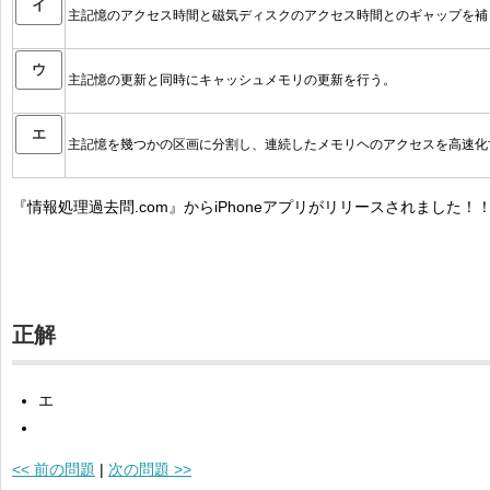
イ
主記憶のアクセス時間と磁気ディスクのアクセス時間とのギャップを補
ウ
主記憶の更新と同時にキャッシュメモリの更新を行う。
エ
主記憶を幾つかの区画に分割し、連続したメモリヘのアクセスを高速化
『情報処理過去問.com』からiPhoneアプリがリリースされました！
正解
エ
<< 前の問題
|
次の問題 >>