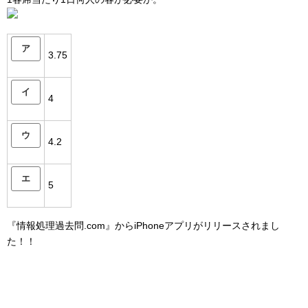
ア
3.75
イ
4
ウ
4.2
エ
5
『情報処理過去問.com』からiPhoneアプリがリリースされまし
た！！