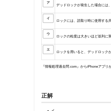
ア
デッドロックが発生した場合には
イ
ロックには、読取り時に使用する
ウ
ロックの粒度は大きいほど並列に
エ
ロックを用いると、デッドロック
『情報処理過去問.com』からiPhoneアプ
正解
イ