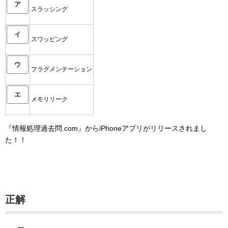
ア
スラッシング
イ
スワッピング
ウ
フラグメンテーション
エ
メモリリーク
『情報処理過去問.com』からiPhoneアプリがリリースされまし
た！！
正解