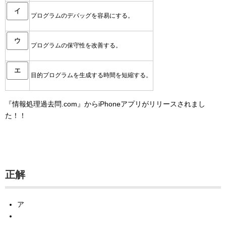
イ
プログラムのデバッグを容易にする。
ウ
プログラムの保守性を改善する。
エ
目的プログラムを生成する時間を短縮する。
『情報処理過去問.com』からiPhoneアプリがリリースされまし
た！！
正解
ア