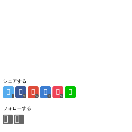
シェアする
フォローする