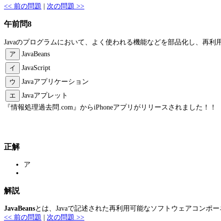
<< 前の問題
|
次の問題 >>
午前問8
Javaのプログラムにおいて、よく使われる機能などを部品化し、再
ア
JavaBeans
イ
JavaScript
ウ
Javaアプリケーション
エ
Javaアプレット
『情報処理過去問.com』からiPhoneアプリがリリースされました！！
正解
ア
解説
JavaBeans
とは、Javaで記述された再利用可能なソフトウェアコンポ
<< 前の問題
|
次の問題 >>