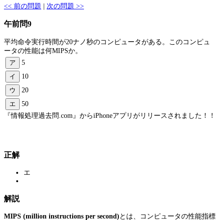
<< 前の問題
|
次の問題 >>
午前問9
平均命令実行時間が20ナノ秒のコンピュータがある。このコンピュ
ータの性能は何MIPSか。
ア
5
イ
10
ウ
20
エ
50
『情報処理過去問.com』からiPhoneアプリがリリースされました！！
正解
エ
解説
MIPS (million instructions per second)
とは、コンピュータの性能指標