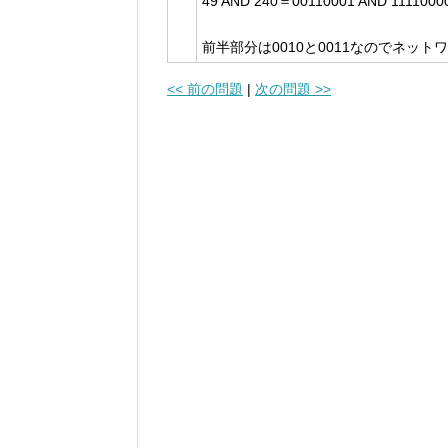
49 AND 240＝00110001 AND 111100
前半部分は0010と0011なのでネッ
<< 前の問題
|
次の問題 >>