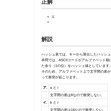
正解
エ
解説
ハッシュ表では、キーから算出したハッシュ
本問では、ASCIIコードがアルファベット
た余り（1の位）をハッシュ値としています
そのため、アルファベット上で文字間の差が
って衝突が起こります。
ア.
a と i
文字間の差は8なので衝突しない。
イ.
b と r
文字間の差は16なので衝突しない。