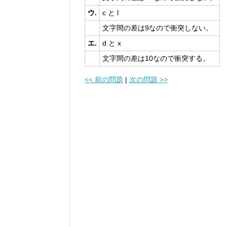
ウ.
c と l
文字間の差は9なので衝突しない。
エ.
d と x
文字間の差は10なので衝突する。
<< 前の問題
|
次の問題 >>