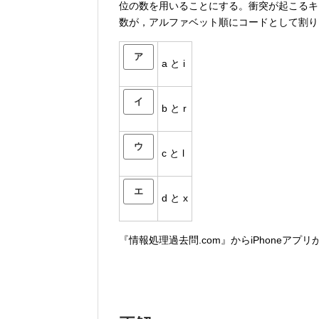
位の数を用いることにする。衝突が起こるキーの
数が，アルファベット順にコードとして割り
ア
a と i
イ
b と r
ウ
c と l
エ
d と x
『情報処理過去問.com』からiPhoneアプ