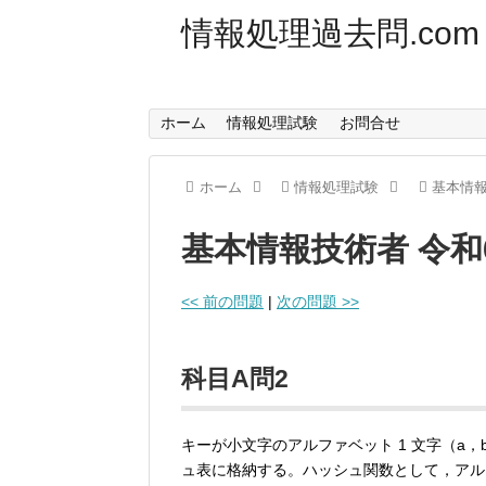
情報処理過去問.com
ホーム
情報処理試験
お問合せ
ホーム
情報処理試験
基本情
基本情報技術者 令和
<< 前の問題
|
次の問題 >>
科目A問2
キーが小文字のアルファベット 1 文字（a，
ュ表に格納する。ハッシュ関数として，アルファベ