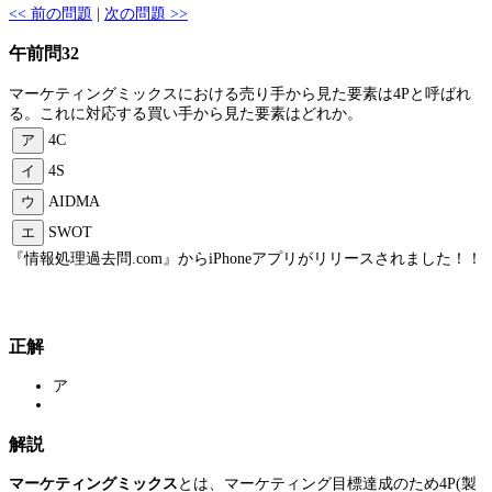
<< 前の問題
|
次の問題 >>
午前問32
マーケティングミックスにおける売り手から見た要素は4Pと呼ばれ
る。これに対応する買い手から見た要素はどれか。
ア
4C
イ
4S
ウ
AIDMA
エ
SWOT
『情報処理過去問.com』からiPhoneアプリがリリースされました！！
正解
ア
解説
マーケティングミックス
とは、マーケティング目標達成のため4P(製