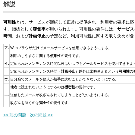
解説
可用性
とは、サービスが継続して正常に提供され、利用者の要求に応
す。指標として
稼働率
が用いられます。可用性の要件には、
サービス
時間
、および
計画停止
の予定など、利用可能性に関する取り決めが含
ア.
Webブラウザだけでメールサービスを使用できるようにする。
利用のしやすさに関する
使用性
の要件です。
イ.
定められたメンテナンス時間以外はいつでもメールサービスを使用できるよ
定められたメンテナンス時間（
計画停止
）以外は常時使えるという
可用性
の
ウ.
自分宛てのメールを他人が勝手に読むことができないようにする。
他者に読まれないようにするのは
機密性
の要件です。
エ.
送信したメールが改ざんされてしまうことがないようにする。
改ざんを防ぐのは
完全性
の要件です。
<< 前の問題
|
次の問題 >>