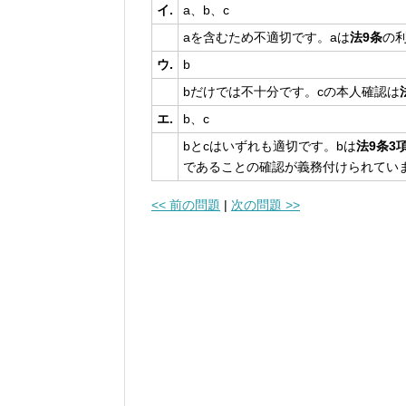
イ.
a、b、c
aを含むため不適切です。aは
法9条
の
ウ.
b
bだけでは不十分です。cの本人確認は
エ.
b、c
bとcはいずれも適切です。bは
法9条3
であることの確認が義務付けられてい
<< 前の問題
|
次の問題 >>