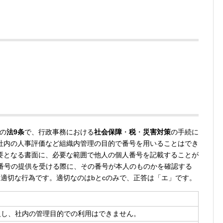
の
法9条
で、行政事務における
社会保障
・
税
・
災害対策
の手続に
社内の人事評価など組織内管理の目的で番号を用いることはでき
要となる書面に、必要な範囲で他人の個人番号を記載することが
番号の提供を受ける際に、その番号が本人のものかを確認する
適切な行為です。適切なのはbとcのみで、正答は「エ」です。
反し、社内の管理目的での利用はできません。