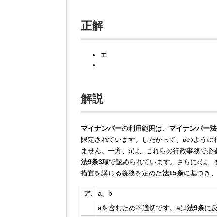
正解
エ
解説
マイナンバー
の利用範囲は、
マイナンバー法
限定されています。したがって、aのように
ません。一方、bは、これらの行政事務で必
法9条3項
で認められています。さらにcは、
措置を講じる義務を定めた
法15条
に基づき、
ア.
a、b
aを含むため不適切です。aは
法9条
に