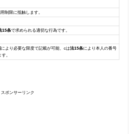
利用制限に抵触します。
法15条
で求められる適切な行為です。
項
により必要な限度で記載が可能、cは
法15条
により本人の番号
ます。
スポンサーリンク