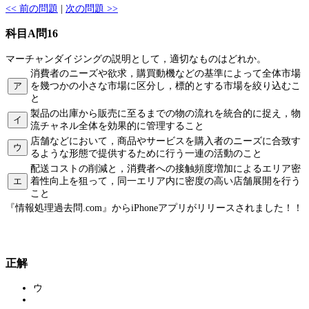
<< 前の問題
|
次の問題 >>
科目A問16
マーチャンダイジングの説明として，適切なものはどれか。
消費者のニーズや欲求，購買動機などの基準によって全体市場
ア
を幾つかの小さな市場に区分し，標的とする市場を絞り込むこ
と
製品の出庫から販売に至るまでの物の流れを統合的に捉え，物
イ
流チャネル全体を効果的に管理すること
店舗などにおいて，商品やサービスを購入者のニーズに合致す
ウ
るような形態で提供するために行う一連の活動のこと
配送コストの削減と，消費者への接触頻度増加によるエリア密
エ
着性向上を狙って，同一エリア内に密度の高い店舗展開を行う
こと
『情報処理過去問.com』からiPhoneアプリがリリースされました！！
正解
ウ