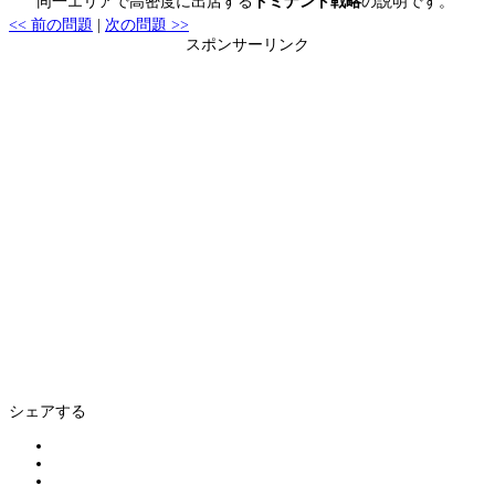
同一エリアで高密度に出店する
ドミナント戦略
の説明です。
<< 前の問題
|
次の問題 >>
スポンサーリンク
シェアする