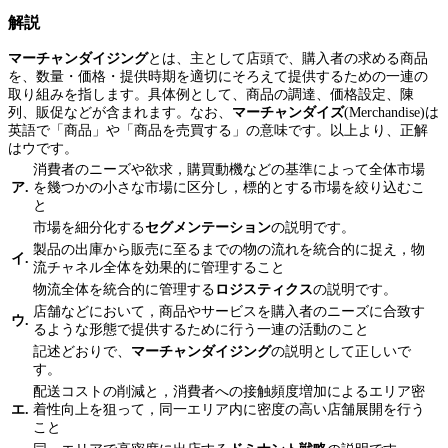
解説
マーチャンダイジング
とは、主として店頭で、購入者の求める商品
を、数量・価格・提供時期を適切にそろえて提供するための一連の
取り組みを指します。具体例として、商品の調達、価格設定、陳
列、販促などが含まれます。なお、
マーチャンダイズ
(Merchandise)は
英語で「商品」や「商品を売買する」の意味です。以上より、正解
はウです。
消費者のニーズや欲求，購買動機などの基準によって全体市場
ア.
を幾つかの小さな市場に区分し，標的とする市場を絞り込むこ
と
市場を細分化する
セグメンテーション
の説明です。
製品の出庫から販売に至るまでの物の流れを統合的に捉え，物
イ.
流チャネル全体を効果的に管理すること
物流全体を統合的に管理する
ロジスティクス
の説明です。
店舗などにおいて，商品やサービスを購入者のニーズに合致す
ウ.
るような形態で提供するために行う一連の活動のこと
記述どおりで、
マーチャンダイジング
の説明として正しいで
す。
配送コストの削減と，消費者への接触頻度増加によるエリア密
エ.
着性向上を狙って，同一エリア内に密度の高い店舗展開を行う
こと