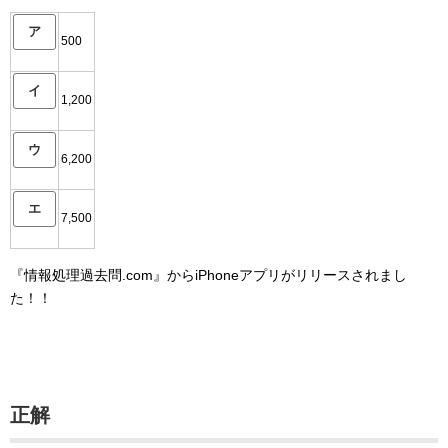
ア
500
イ
1,200
ウ
6,200
エ
7,500
『情報処理過去問.com』からiPhoneアプリがリリースされまし
た！！
正解