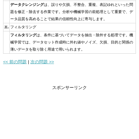
データクレンジング
は、誤りや欠損、不整合、重複、表記ゆれといった問
題を修正・除去する作業です。分析や機械学習の前処理として重要で、デ
ータ品質を高めることで結果の信頼性向上に寄与します。
エ.
フィルタリング
フィルタリング
は、条件に基づいてデータを抽出・除外する処理です。機
械学習では、データセット作成時に外れ値やノイズ、欠損、目的と関係の
薄いデータを取り除く用途で用いられます。
<< 前の問題
|
次の問題 >>
スポンサーリンク