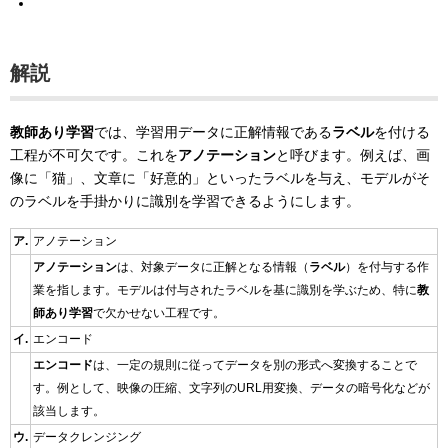
解説
教師あり学習
では、学習用データに正解情報である
ラベル
を付ける
工程が不可欠です。これを
アノテーション
と呼びます。例えば、画
像に「猫」、文章に「好意的」といったラベルを与え、モデルがそ
のラベルを手掛かりに識別を学習できるようにします。
ア.
アノテーション
アノテーション
は、対象データに正解となる情報（
ラベル
）を付与する作
業を指します。モデルは付与されたラベルを基に識別を学ぶため、特に
教
師あり学習
で欠かせない工程です。
イ.
エンコード
エンコード
は、一定の規則に従ってデータを別の形式へ変換することで
す。例として、映像の圧縮、文字列のURL用変換、データの暗号化などが
該当します。
ウ.
データクレンジング