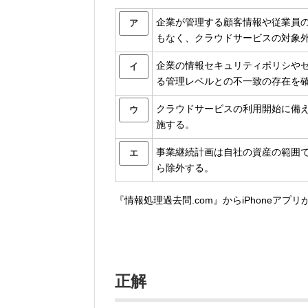
企業が管理する顧客情報や従業員
ア
もなく、クラウドサービスの対象
企業の情報セキュリティポリシや
イ
る管理レベルとの不一致の存在を
クラウドサービスの利用開始に備
ウ
施する。
事業継続計画は自社の資産の範囲
エ
ら除外する。
『情報処理過去問.com』からiPhoneアプ
正解