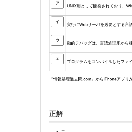
ア
UNIX用として開発されており、Wi
イ
実行にWebサーバを必要とする言
ウ
動的デバッグは、言語処理系から
エ
プログラムをコンパイルしたファ
『情報処理過去問.com』からiPhoneアプ
正解
エ