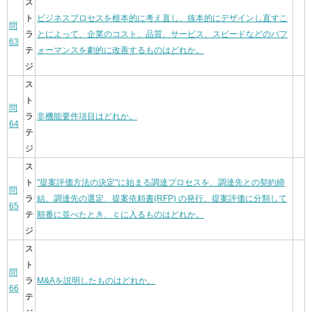
ス
ト
ビジネスプロセスを根本的に考え直し、抜本的にデザインし直すこ
問
ラ
とによって、企業のコスト、品質、サービス、スピードなどのパフ
63
テ
ォーマンスを劇的に改善するものはどれか。
ジ
ス
ト
問
ラ
非機能要件項目はどれか。
64
テ
ジ
ス
ト
"提案評価方法の決定"に始まる調達プロセスを、調達先との契約締
問
ラ
結、調達先の選定、提案依頼書(RFP) の発行、提案評価に分類して
65
テ
順番に並べたとき、 c に入るものはどれか。
ジ
ス
ト
問
ラ
M&Aを説明したものはどれか。
66
テ