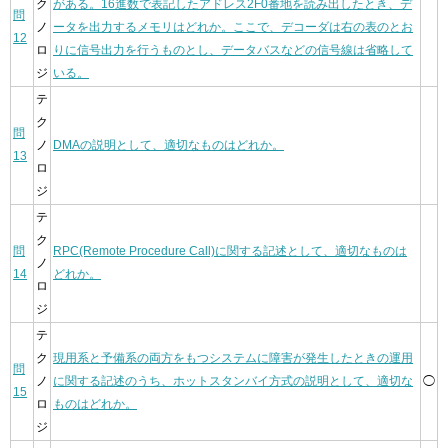
ク
がある。16進数で表記したアドレス2F0番地を読み出したとき、デ
問
ノ
ータを出力するメモリはどれか。ここで、デコーダは右の表のとお
12
ロ
りに信号出力を行うものとし、データバスなどの信号線は省略して
ジ
いる。
テ
ク
問
ノ
DMAの説明として、適切なものはどれか。
13
ロ
ジ
テ
ク
問
RPC(Remote Procedure Call)に関する記述として、適切なものは
ノ
14
どれか。
ロ
ジ
テ
ク
現用系と予備系の両方をもつシステムに障害が発生したときの運用
問
ノ
に関する記述のうち、ホットスタンバイ方式の説明として、適切な
◯
15
ロ
ものはどれか。
ジ