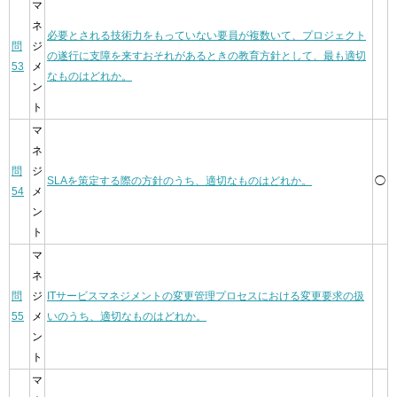
マ
ネ
必要とされる技術力をもっていない要員が複数いて、プロジェクト
問
ジ
の遂行に支障を来すおそれがあるときの教育方針として、最も適切
53
メ
なものはどれか。
ン
ト
マ
ネ
問
ジ
SLAを策定する際の方針のうち、適切なものはどれか。
◯
54
メ
ン
ト
マ
ネ
問
ジ
ITサービスマネジメントの変更管理プロセスにおける変更要求の扱
55
メ
いのうち、適切なものはどれか。
ン
ト
マ