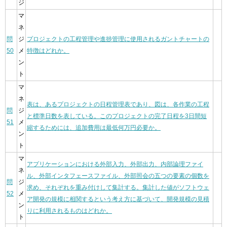
ジ
マ
ネ
問
ジ
プロジェクトの工程管理や進捗管理に使用されるガントチャートの
50
メ
特徴はどれか。
ン
ト
マ
ネ
表は、あるプロジェクトの日程管理表であり、図は、各作業の工程
問
ジ
と標準日数を表している。このプロジェクトの完了日程を3日間短
51
メ
縮するためには、追加費用は最低何万円必要か。
ン
ト
マ
アプリケーションにおける外部入力、外部出力、内部論理ファイ
ネ
ル、外部インタフェースファイル、外部照会の五つの要素の個数を
問
ジ
求め、それぞれを重み付けして集計する。集計した値がソフトウェ
52
メ
ア開発の規模に相関するという考え方に基づいて、開発規模の見積
ン
りに利用されるものはどれか。
ト