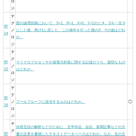
ロ
ジ
テ
ク
図の論理回路において、S=1、R=1、X=0、Y=1のとき、Sを一旦 0
問
ノ
にした後、再び1に戻した。この操作を行った後のX、Yの値はどれ
24
ロ
か。
ジ
テ
ク
問
マイクロプロセッサの省電力対策に関する記述のうち、適切なもの
ノ
25
はどれか。
ロ
ジ
テ
ク
問
ノ
フールプルーフに該当するものはどれか。
◯
26
ロ
ジ
テ
自然言語の解析などのために、文学作品、会話、新聞記事などの大
ク
問
量の文章を蓄積したテキストデータベースはどれか。なお、生の文