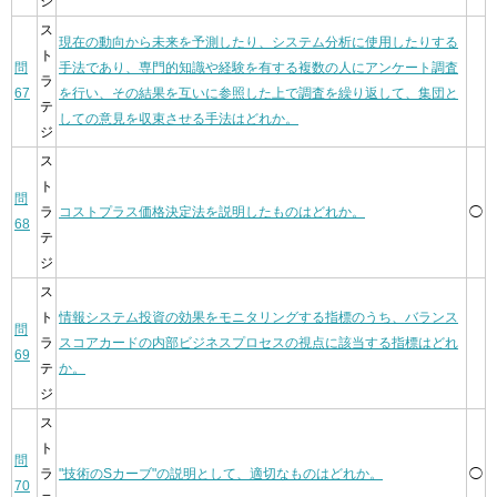
ジ
ス
現在の動向から未来を予測したり、システム分析に使用したりする
ト
問
手法であり、専門的知識や経験を有する複数の人にアンケート調査
ラ
67
を行い、その結果を互いに参照した上で調査を繰り返して、集団と
テ
しての意見を収束させる手法はどれか。
ジ
ス
ト
問
ラ
コストプラス価格決定法を説明したものはどれか。
◯
68
テ
ジ
ス
ト
情報システム投資の効果をモニタリングする指標のうち、バランス
問
ラ
スコアカードの内部ビジネスプロセスの視点に該当する指標はどれ
69
テ
か。
ジ
ス
ト
問
ラ
"技術のSカーブ"の説明として、適切なものはどれか。
◯
70