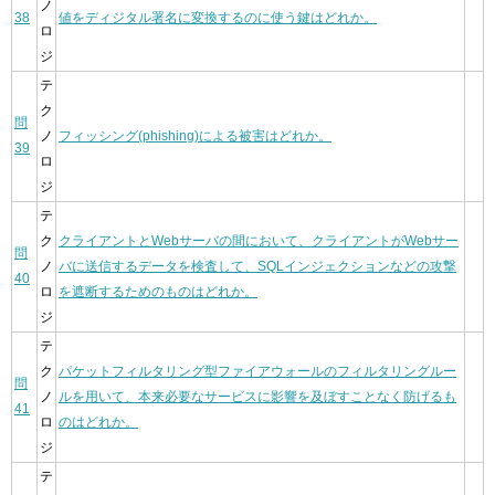
ノ
38
値をディジタル署名に変換するのに使う鍵はどれか。
ロ
ジ
テ
ク
問
ノ
フィッシング(phishing)による被害はどれか。
39
ロ
ジ
テ
ク
クライアントとWebサーバの間において、クライアントがWebサー
問
ノ
バに送信するデータを検査して、SQLインジェクションなどの攻撃
40
ロ
を遮断するためのものはどれか。
ジ
テ
ク
パケットフィルタリング型ファイアウォールのフィルタリングルー
問
ノ
ルを用いて、本来必要なサービスに影響を及ぼすことなく防げるも
41
ロ
のはどれか。
ジ
テ