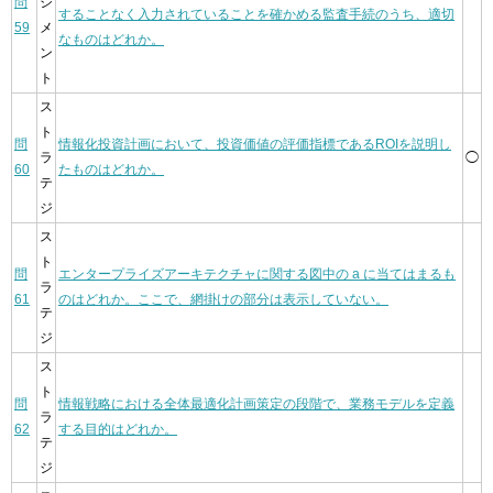
問
ジ
することなく入力されていることを確かめる監査手続のうち、適切
59
メ
なものはどれか。
ン
ト
ス
ト
問
情報化投資計画において、投資価値の評価指標であるROIを説明し
ラ
◯
60
たものはどれか。
テ
ジ
ス
ト
問
エンタープライズアーキテクチャに関する図中の a に当てはまるも
ラ
61
のはどれか。ここで、網掛けの部分は表示していない。
テ
ジ
ス
ト
問
情報戦略における全体最適化計画策定の段階で、業務モデルを定義
ラ
62
する目的はどれか。
テ
ジ