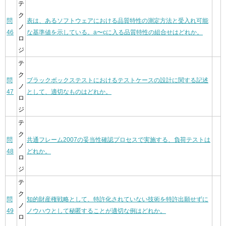
テ
ク
問
表は、あるソフトウェアにおける品質特性の測定方法と受入れ可能
ノ
46
な基準値を示している。a〜cに入る品質特性の組合せはどれか。
ロ
ジ
テ
ク
問
ブラックボックステストにおけるテストケースの設計に関する記述
ノ
47
として、適切なものはどれか。
ロ
ジ
テ
ク
問
共通フレーム2007の妥当性確認プロセスで実施する、負荷テストは
ノ
48
どれか。
ロ
ジ
テ
ク
問
知的財産権戦略として、特許化されていない技術を特許出願せずに
ノ
49
ノウハウとして秘匿することが適切な例はどれか。
ロ