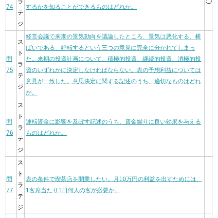
ラ
◯
74
するかを知ることができるものはどれか。
テ
ジ
経営会議で来期の景気動向を議論したところ、景気は悪化する、横
ス
ばいである、好転するという三つの意見に完全に分かれてしまっ
ト
問
た。来期の投資計画について、積極的投資、継続的投資、消極的投
ラ
75
資のいずれかに決定しなければならない。表の予想利益については
テ
意見が一致した。意思決定に関する記述のうち、適切なものはどれ
ジ
か。
ス
ト
問
運転資金に影響を及ぼす記述のうち、資金繰りに良い効果を与える
ラ
76
ものはどれか。
テ
ジ
ス
ト
問
表の条件で喫茶店を開業したい。月10万円の利益を出すためには、
ラ
77
1客席当たり1日何人の客が必要か。
テ
ジ