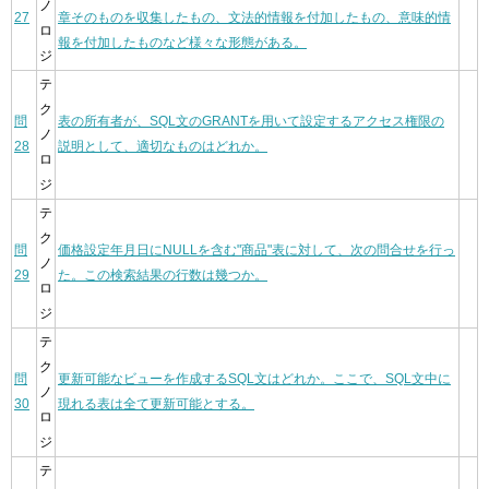
ノ
27
章そのものを収集したもの、文法的情報を付加したもの、意味的情
ロ
報を付加したものなど様々な形態がある。
ジ
テ
ク
問
表の所有者が、SQL文のGRANTを用いて設定するアクセス権限の
ノ
28
説明として、適切なものはどれか。
ロ
ジ
テ
ク
問
価格設定年月日にNULLを含む"商品"表に対して、次の問合せを行っ
ノ
29
た。この検索結果の行数は幾つか。
ロ
ジ
テ
ク
問
更新可能なビューを作成するSQL文はどれか。ここで、SQL文中に
ノ
30
現れる表は全て更新可能とする。
ロ
ジ
テ