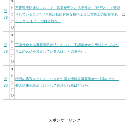
ス
ト
不正競争防止法において、営業秘密となる要件は、"秘密として管理
問
ラ
されていること"、"事業活動に有用な技術上又は営業上の情報であ
◯
78
テ
ること"ともう一つはどれか。
ジ
ス
ト
問
下請代金支払遅延等防止法において、下請業者から受領したプログ
ラ
79
ラムの返品を禁止しているのは、どの場合か。
テ
ジ
ス
ト
問
特段の措置をとらずになされた個人情報取扱事業者の行為のうち、
ラ
80
個人情報保護法に照らして適法な行為はどれか。
テ
ジ
スポンサーリンク