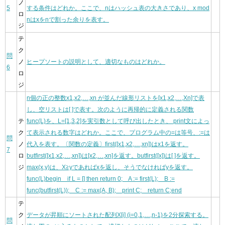
ノ
5
する条件はどれか。ここで、nはハッシュ表の大きさであり、x mod
ロ
nはxをnで割った余りを表す。
ジ
テ
ク
問
ノ
ヒープソートの説明として、適切なものはどれか。
6
ロ
ジ
n個の正の整数x1,x2,…,xn が並んだ線形リストを[x1,x2,…,Xn]で表
し、空リストは[ ]で表す。次のように再帰的に定義される関数
テ
func(L)を、L=[1,3,2]を実引数として呼び出したとき、 print文によっ
ク
て表示される数字はどれか。ここで、プログラム中の=は等号、:=は
問
ノ
代入を表す。〔関数の定義〕first([x1,x2,…,xn])はx1を返す。
7
ロ
butfirst([x1,x2,…,xn])は[x2,…,xn]を返す。butfirst([x])は[ ]を返す。
ジ
max(x,y)は、X≧yであればxを返し、そうでなければyを返す。
func(L)begin if L = [] then return 0; A := first(L); B :=
func(butfirst(L)); C := max(A, B); print C; return C;end
テ
ク
データが昇順にソートされた配列X[i] (i=0,1,…,n-1)を2分探索する。
問