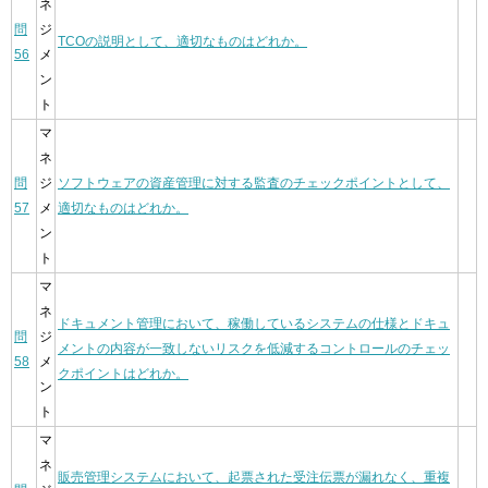
ネ
問
ジ
TCOの説明として、適切なものはどれか。
56
メ
ン
ト
マ
ネ
問
ジ
ソフトウェアの資産管理に対する監査のチェックポイントとして、
57
メ
適切なものはどれか。
ン
ト
マ
ネ
ドキュメント管理において、稼働しているシステムの仕様とドキュ
問
ジ
メントの内容が一致しないリスクを低減するコントロールのチェッ
58
メ
クポイントはどれか。
ン
ト
マ
ネ
販売管理システムにおいて、起票された受注伝票が漏れなく、重複