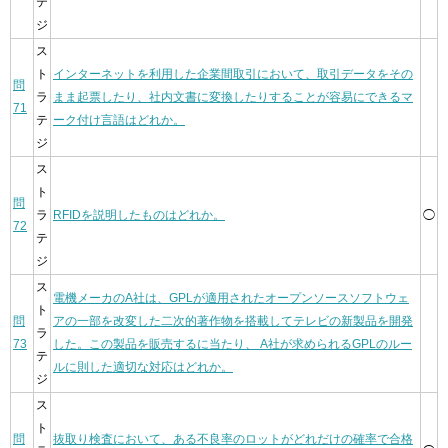
テ
ジ
ス
ト
インターネットを利用した企業間取引において、取引データをその
問
ラ
まま起票したり、社内文書に変換したりすることが容易にできるマ
71
テ
ーク付け言語はどれか。
ジ
ス
ト
問
ラ
RFIDを説明したものはどれか。
◯
72
テ
ジ
ス
電機メーカのA社は、GPLが適用されたオープンソースソフトウェ
ト
問
アの一部を改変した二次的著作物を搭載してテレビの新製品を開発
ラ
73
した。この製品を販売するに当たり、 A社が求められるGPLのルー
テ
ルに則した適切な対応はどれか。
ジ
ス
ト
問
抜取り検査において、ある不良率のロットがどれだけの確率で合格