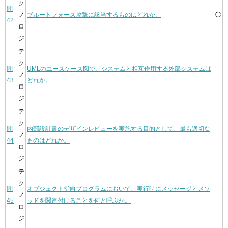
ク
問
ノ
ブルートフォース攻撃に該当するものはどれか。
◯
42
ロ
ジ
テ
ク
問
UMLのユースケース図で、システムと相互作用する外部システムは
ノ
43
どれか。
ロ
ジ
テ
ク
問
内部設計書のデザインレビューを実施する目的として、最も適切な
ノ
44
ものはどれか。
ロ
ジ
テ
ク
問
オブジェクト指向プログラムにおいて、実行時にメッセージとメソ
ノ
45
ッドを関連付けることを何と呼ぶか。
ロ
ジ