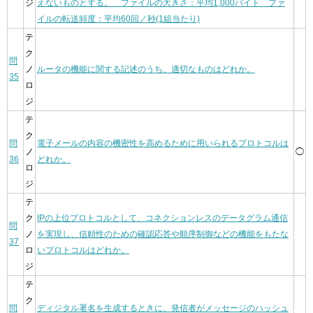
ジ
えないものとする。 ファイルの大きさ：平均1,000バイト ファ
イルの転送頻度：平均60回／秒(1組当たり)
テ
ク
問
ノ
ルータの機能に関する記述のうち、適切なものはどれか。
35
ロ
ジ
テ
ク
問
電子メールの内容の機密性を高めるために用いられるプロトコルは
ノ
◯
36
どれか。
ロ
ジ
テ
ク
IPの上位プロトコルとして、コネクションレスのデータグラム通信
問
ノ
を実現し、信頼性のための確認応答や順序制御などの機能をもたな
37
ロ
いプロトコルはどれか。
ジ
テ
ク
問
ディジタル署名を生成するときに、発信者がメッセージのハッシュ