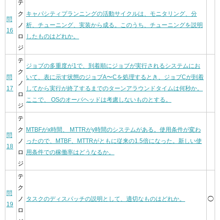
テ
ク
キャパシティプランニングの活動サイクルは、モニタリング、分
問
ノ
析、チューニング、実装から成る。このうち、チューニングを説明
16
ロ
したものはどれか。
ジ
テ
ジョブの多重度が1で、到着順にジョブが実行されるシステムにお
ク
問
いて、表に示す状態のジョブA〜Cを処理するとき、ジョブCが到着
ノ
17
してから実行が終了するまでのターンアラウンドタイムは何秒か。
ロ
ここで、 OSのオーバヘッドは考慮しないものとする。
ジ
テ
ク
MTBFがx時間、 MTTRがy時間のシステムがある。使用条件が変わ
問
ノ
ったので、MTBF、MTTRがともに従来の1.5倍になった。新しい使
18
ロ
用条件での稼働率はどうなるか。
ジ
テ
ク
問
ノ
タスクのディスパッチの説明として、適切なものはどれか。
◯
19
ロ