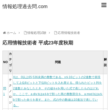
情報処理過去問.com
ホーム
情報処理試験
応用情報技術者
応用情報技術者 平成23年度秋期
カ
テ
解
NO
問題
ゴ
説
リ
Xは、0以上65,536未満の整数である。xを16ビットの2進数で表現
テ
して上位8ビットと下位8ビットを入れ替える。得られたビット列を
ク
問
2進数とみなしたとき、その値をxを用いた式で表したものはどれ
ノ
1
か。ここで、a div bはaをbで割った商の整数部分を、a mod bはaを
ロ
bで割った余りを表す。また、式の中の数値は10進法で表してい
ジ
る。