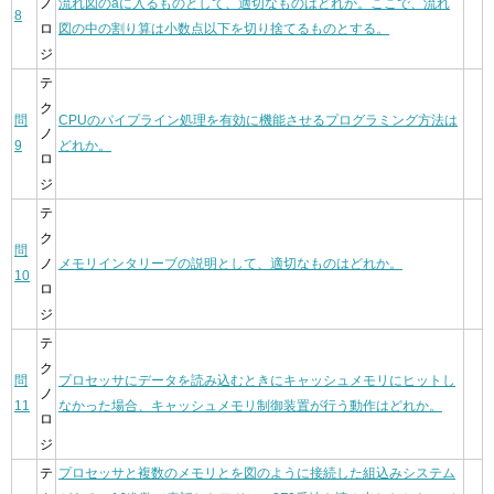
ノ
流れ図のaに入るものとして、適切なものはどれか。ここで、流れ
8
ロ
図の中の割り算は小数点以下を切り捨てるものとする。
ジ
テ
ク
問
CPUのパイプライン処理を有効に機能させるプログラミング方法は
ノ
9
どれか。
ロ
ジ
テ
ク
問
ノ
メモリインタリーブの説明として、適切なものはどれか。
10
ロ
ジ
テ
ク
問
プロセッサにデータを読み込むときにキャッシュメモリにヒットし
ノ
11
なかった場合、キャッシュメモリ制御装置が行う動作はどれか。
ロ
ジ
テ
プロセッサと複数のメモリとを図のように接続した組込みシステム