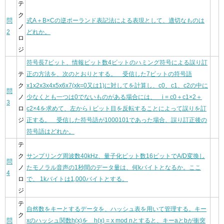
テ
ク
問
式A＋B×Cの逆ポーランド表記法による表現として、適切なものは
ノ
2
どれか。
ロ
ジ
符号長7ビット、情報ビット数4ビットのハミング符号による誤り訂
テ
正の方法を、次のとおりとする。 受信した7ビットの符号語
ク
x1x2x3x4x5x6x7(xk=0又は1)に対してを計算し、c0、c1、c2の中に
問
ノ
少なくとも一つは0でないものがある場合には、 i = c0＋c1×2＋
3
ロ
c2×4を求めて、左から i ビット目を反転することによって誤りを訂
ジ
正する。 受信した符号語が1000101であった場合、誤り訂正後の
符号語はどれか。
テ
ク
サンプリング周波数40kHz、量子化ビット数16ビットでA/D変換し
問
ノ
たモノラル音声の1秒間のデータ量は、何kバイトとなるか。ここ
4
ロ
で、 1kバイトは1,000バイトとする。
ジ
テ
自然数をキーとするデータを、ハッシュ表を用いて管理する。キー
ク
問
xのハッシュ関数h(x)を h(x) = x mod nとすると、キーaとbが衝突